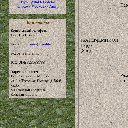
Нур Туран Каныкей
Пар
Стражи Московии Айла
Контакты
Контактный телефон
:
+7 (916) 184-9799
ГРАНДЧЕМПИОН
E-mail:
nurturan@rambler.ru
Варух Т-1
(Sire)
Skype:
nurturan.ru
ICQ UIN:
323538738
Адрес для писем:
Рах
125047, Россия, Москва,
Стр
ул. 3-я Тверская-Ямская, д. 56/6,
кв.35.
Маклаковой Людмиле
Константиновне