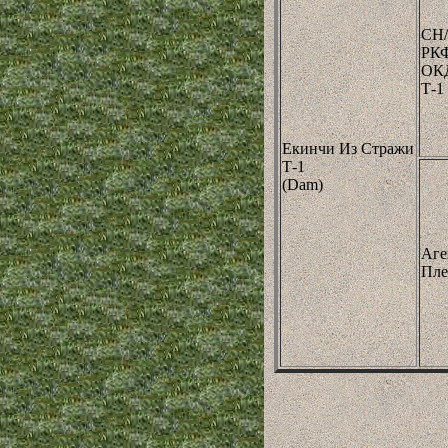
CH
РКФ
ОКД
Т-1
Екинчи Из Стражи
Т-1
(Dam)
Аге
Пле