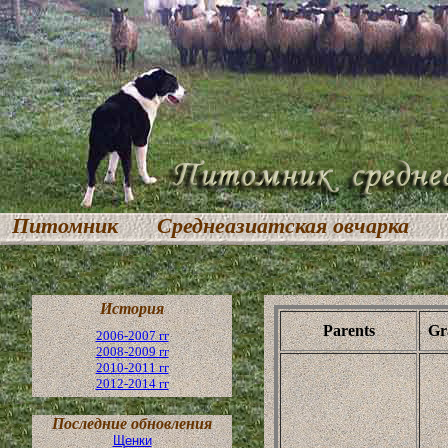
Питомник
Среднеазиатская овчарка
История
Parents
Gr
2006-2007 гг
2008-2009 гг
2010-2011 гг
2012-2014 гг
Последние обновления
Щенки