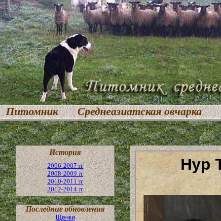
Питомник
Среднеазиатская овчарка
История
2006-2007 гг
2008-2009 гг
2010-2011 гг
2012-2014 гг
Последние обновления
Щенки