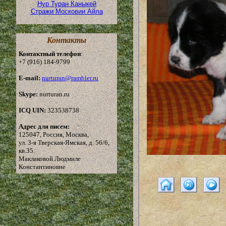
Нур Туран Каныкей
Стражи Московии Айла
Контакты
Контактный телефон
:
+7 (916) 184-9799
E-mail:
nurturan@rambler.ru
Skype:
nurturan.ru
ICQ UIN:
323538738
Адрес для писем:
125047, Россия, Москва,
ул. 3-я Тверская-Ямская, д. 56/6,
кв.35.
Маклаковой Людмиле
Константиновне